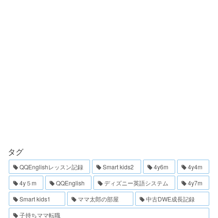
タグ
QQEnglishレッスン記録
Smart kids2
4y6m
4y4m
4y５m
QQEnglish
ディズニー英語システム
4y7m
Smart kids1
ママ太郎の部屋
中古DWE成長記録
子持ちママ転職