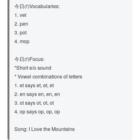
今日のVocabularies:
1. vet
2. pen
3. pot
4. mop
今日のFocus:
*Short e/o sound
* Vowel combinations of letters
1. et says et, et, et
2. en says en, en, en
3. ot says ot, ot, ot
4. op says op, op, op
Song: I Love the Mountains