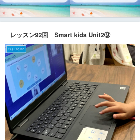
レッスン92回 Smart kids Unit2⑨
QQ English