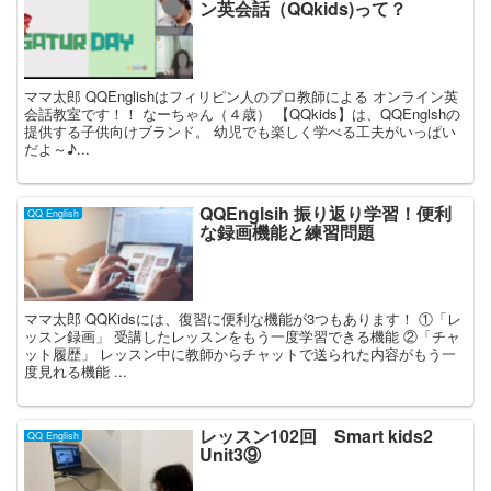
ン英会話（QQkids)って？
ママ太郎 QQEnglishはフィリピン人のプロ教師による オンライン英
会話教室です！！ なーちゃん（４歳） 【QQkids】は、QQEnglshの
提供する子供向けブランド。 幼児でも楽しく学べる工夫がいっぱい
だよ～♪...
QQEnglsih 振り返り学習！便利
QQ English
な録画機能と練習問題
ママ太郎 QQKidsには、復習に便利な機能が3つもあります！ ①「レ
ッスン録画」 受講したレッスンをもう一度学習できる機能 ②「チャ
ット履歴」 レッスン中に教師からチャットで送られた内容がもう一
度見れる機能 ...
レッスン102回 Smart kids2
QQ English
Unit3⑨