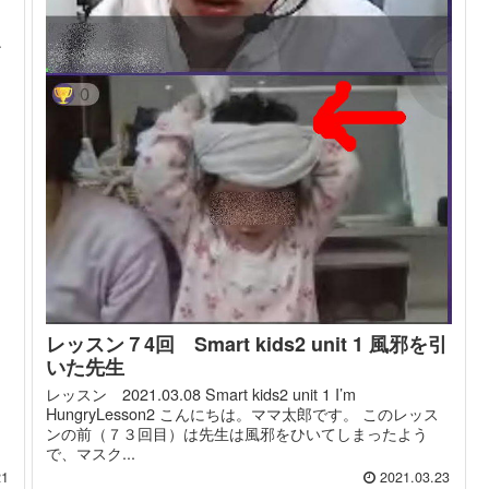
ン
レッスン７4回 Smart kids2 unit 1 風邪を引
いた先生
レッスン 2021.03.08 Smart kids2 unit 1 I’m
HungryLesson2 こんにちは。ママ太郎です。 このレッス
ンの前（７３回目）は先生は風邪をひいてしまったよう
で、マスク...
21
2021.03.23