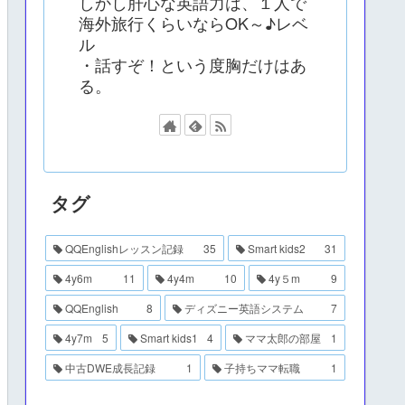
しかし肝心な英語力は、１人で
海外旅行くらいならOK～♪レベ
ル
・話すぞ！という度胸だけはあ
る。
タグ
QQEnglishレッスン記録
35
Smart kids2
31
4y6m
11
4y4m
10
4y５m
9
QQEnglish
8
ディズニー英語システム
7
4y7m
5
Smart kids1
4
ママ太郎の部屋
1
中古DWE成長記録
1
子持ちママ転職
1