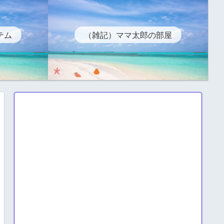
テム
（雑記）ママ太郎の部屋