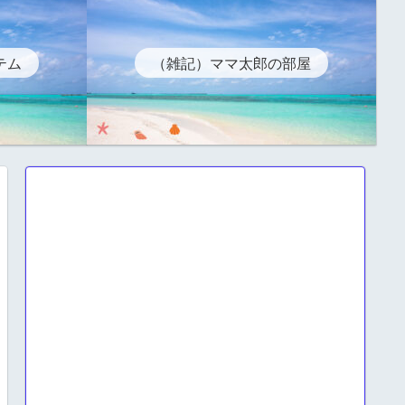
テム
（雑記）ママ太郎の部屋