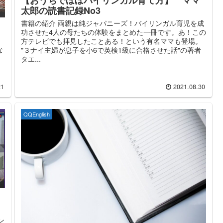
【おうちでほぼバイリンガル育て方】 ママ
太郎の読書記録No3
書籍の紹介 両親は純ジャパニーズ！バイリンガル育児を成
功させた4人の母たちの体験をまとめた一冊です。あ！この
方テレビでも拝見したことある！という有名ママも登場。
な
"３ナイ主婦が息子を小6で英検1級に合格させた話"の著者
」
タエ...
21
2021.08.30
QQEnglish
ン