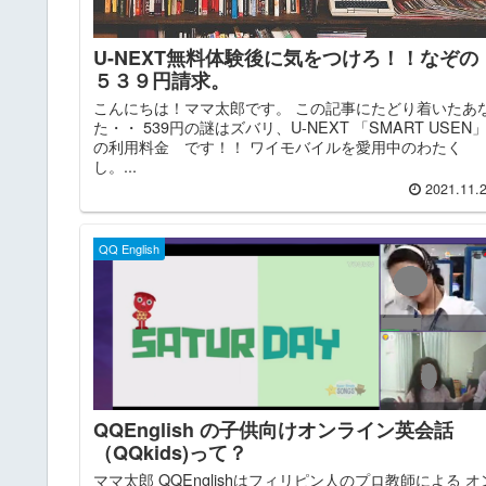
U-NEXT無料体験後に気をつけろ！！なぞの
５３９円請求。
こんにちは！ママ太郎です。 この記事にたどり着いたあ
た・・ 539円の謎はズバリ、U-NEXT 「SMART USEN
の利用料金 です！！ ワイモバイルを愛用中のわたく
し。...
2021.11.
QQ English
QQEnglish の子供向けオンライン英会話
（QQkids)って？
ママ太郎 QQEnglishはフィリピン人のプロ教師による オ