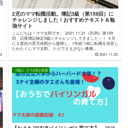
2児のママ転職活動。簿記3級（第159回）に
チャレンジしました！おすすめテキスト＆勉
題
強サイト
た
こんにちは！ママ太郎です。 2021.11.21（SUN）第159
回 日商簿記検定3級にチャレンジしてきました～！ ４月
に２度目の育児休暇から復帰し、1年経つ前に転職を決意し
たわたくしママ太郎。 ただでさえ少ない事務...
02
2021.11.22
（雑記）ママ太郎の部屋