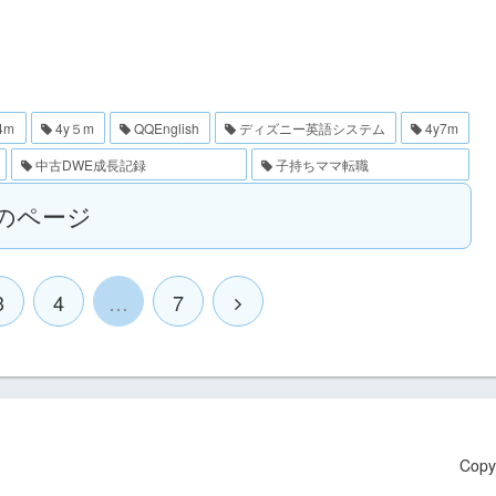
4m
4y５m
QQEnglish
ディズニー英語システム
4y7m
中古DWE成長記録
子持ちママ転職
のページ
3
4
…
7
Cop