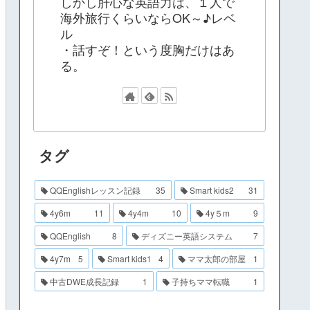
しかし肝心な英語力は、１人で
海外旅行くらいならOK～♪レベ
ル
・話すぞ！という度胸だけはあ
る。
タグ
QQEnglishレッスン記録
35
Smart kids2
31
4y6m
11
4y4m
10
4y５m
9
QQEnglish
8
ディズニー英語システム
7
4y7m
5
Smart kids1
4
ママ太郎の部屋
1
中古DWE成長記録
1
子持ちママ転職
1