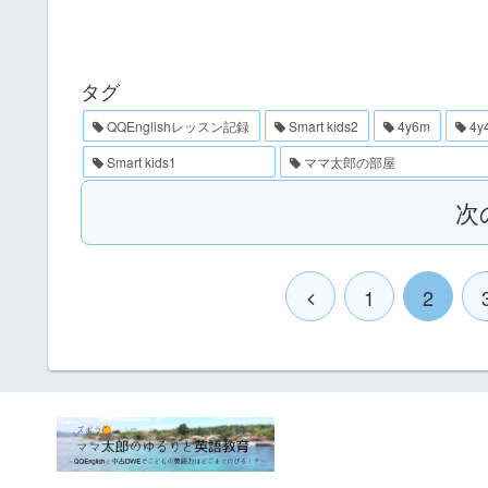
タグ
QQEnglishレッスン記録
Smart kids2
4y6m
4y
Smart kids1
ママ太郎の部屋
次
1
2