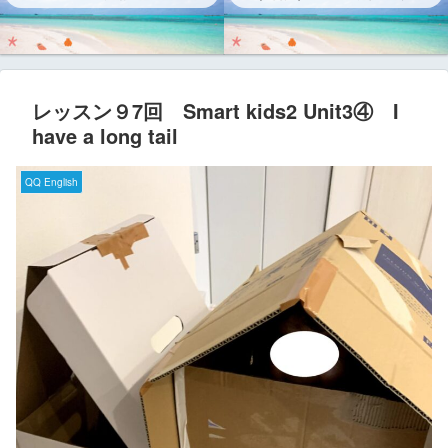
レッスン９7回 Smart kids2 Unit3④ I
have a long tail
QQ English