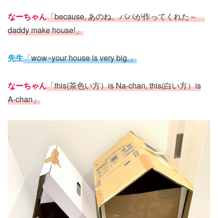
なーちゃん
「because, あのね、パパが作ってくれた～
daddy make house!」
先生
「wow~your house is very big.」
なーちゃん
「this(茶色い方）is Na-chan, this(白い方）is
A-chan」