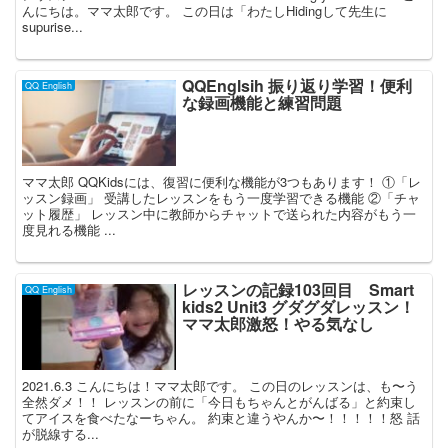
んにちは。ママ太郎です。 この日は「わたしHidingして先生に
supurise...
QQEnglsih 振り返り学習！便利
QQ English
な録画機能と練習問題
ママ太郎 QQKidsには、復習に便利な機能が3つもあります！ ①「レ
ッスン録画」 受講したレッスンをもう一度学習できる機能 ②「チャ
ット履歴」 レッスン中に教師からチャットで送られた内容がもう一
度見れる機能 ...
レッスンの記録103回目 Smart
QQ English
kids2 Unit3 グダグダレッスン！
ママ太郎激怒！やる気なし
2021.6.3 こんにちは！ママ太郎です。 この日のレッスンは、も〜う
全然ダメ！！ レッスンの前に「今日もちゃんとがんばる」と約束し
てアイスを食べたなーちゃん。 約束と違うやんか〜！！！！！怒 話
が脱線する...