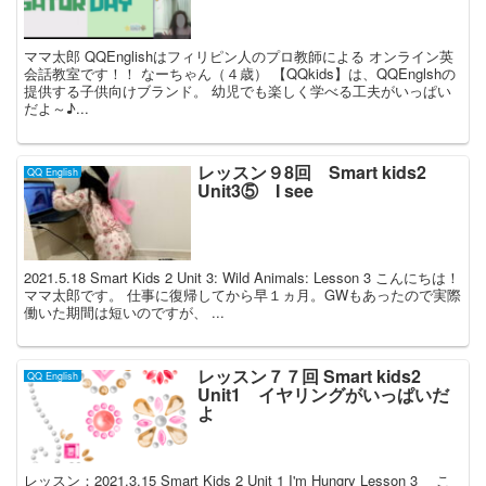
ママ太郎 QQEnglishはフィリピン人のプロ教師による オンライン英
会話教室です！！ なーちゃん（４歳） 【QQkids】は、QQEnglshの
提供する子供向けブランド。 幼児でも楽しく学べる工夫がいっぱい
だよ～♪...
レッスン９8回 Smart kids2
QQ English
Unit3⑤ I see
2021.5.18 Smart Kids 2 Unit 3: Wild Animals: Lesson 3 こんにちは！
ママ太郎です。 仕事に復帰してから早１ヵ月。GWもあったので実際
働いた期間は短いのですが、 ...
レッスン７７回 Smart kids2
QQ English
Unit1 イヤリングがいっぱいだ
よ
レッスン：2021.3.15 Smart Kids 2 Unit 1 I'm Hungry Lesson 3 こ