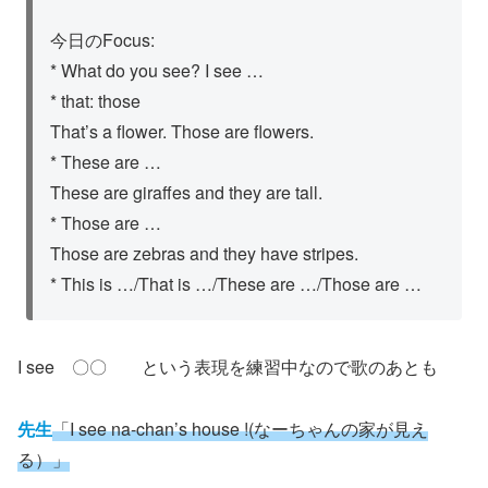
今日のFocus:
* What do you see? I see …
* that: those
That’s a flower. Those are flowers.
* These are …
These are giraffes and they are tall.
* Those are …
Those are zebras and they have stripes.
* This is …/That is …/These are …/Those are …
I see 〇〇 という表現を練習中なので歌のあとも
先生
「I see na-chan’s house !(なーちゃんの家が見え
る）」